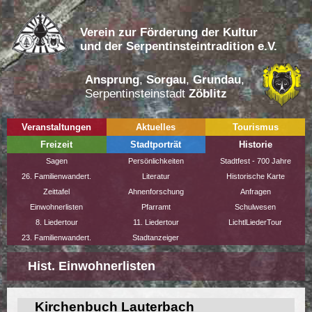
Verein zur Förderung der Kultur
und der Serpentinsteintradition e.V.
Ansprung
,
Sorgau
,
Grundau
,
Serpentinsteinstadt
Zöblitz
Veranstaltungen
Aktuelles
Tourismus
Freizeit
Stadtporträt
Historie
Sagen
Persönlichkeiten
Stadtfest - 700 Jahre
26. Familienwandert.
Literatur
Historische Karte
Zeittafel
Ahnenforschung
Anfragen
Einwohnerlisten
Pfarramt
Schulwesen
8. Liedertour
11. Liedertour
LichtlLiederTour
23. Familienwandert.
Stadtanzeiger
Hist. Einwohnerlisten
Kirchenbuch Lauterbach