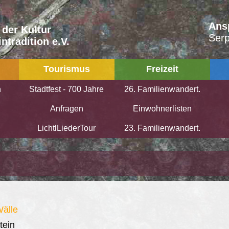
Ans
 der Kultur
Serp
ntradition e.V.
Tourismus
Freizeit
n
Stadtfest - 700 Jahre
26. Familienwandert.
g
Anfragen
Einwohnerlisten
LichtlLiederTour
23. Familienwandert.
Wälle
tein