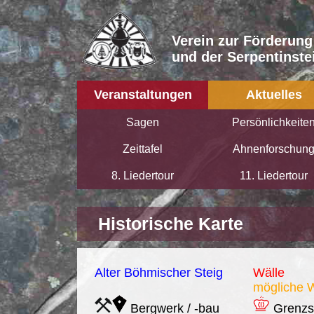
Verein zur Förderung
und der Serpentinstei
Veranstaltungen
Aktuelles
Sagen
Persönlichkeite
Zeittafel
Ahnenforschun
8. Liedertour
11. Liedertour
Historische Karte
Alter Böhmischer Steig
Wälle
mögliche 
Bergwerk / -bau
Grenzs