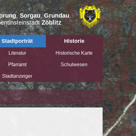
prung
,
Sorgau
,
Grundau
,
entinsteinstadt
Zöblitz
Stadtporträt
Historie
Literatur
Historische Karte
Pfarramt
Schulwesen
Stadtanzeiger