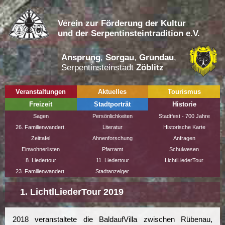
Verein zur Förderung der Kultur
und der Serpentinsteintradition e.V.
Ansprung
,
Sorgau
,
Grundau
,
Serpentinsteinstadt
Zöblitz
Veranstaltungen
Aktuelles
Tourismus
Freizeit
Stadtporträt
Historie
Sagen
Persönlichkeiten
Stadtfest - 700 Jahre
26. Familienwandert.
Literatur
Historische Karte
Zeittafel
Ahnenforschung
Anfragen
Einwohnerlisten
Pfarramt
Schulwesen
8. Liedertour
11. Liedertour
LichtlLiederTour
23. Familienwandert.
Stadtanzeiger
1. LichtlLiederTour 2019
2018 veranstaltete die BaldaufVilla zwischen Rübenau,