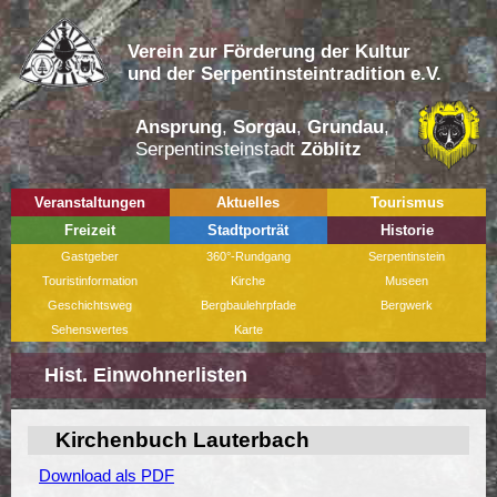
Verein zur Förderung der Kultur
und der Serpentinsteintradition e.V.
Ansprung
,
Sorgau
,
Grundau
,
Serpentinsteinstadt
Zöblitz
Veranstaltungen
Aktuelles
Tourismus
Freizeit
Stadtporträt
Historie
Gastgeber
360°-Rundgang
Serpentinstein
Touristinformation
Kirche
Museen
Geschichtsweg
Bergbaulehrpfade
Bergwerk
Sehenswertes
Karte
Hist. Einwohnerlisten
Kirchenbuch Lauterbach
Download als PDF