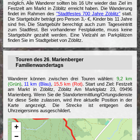
möglich. Alle Wanderer sollten bis 16 Uhr wieder das Ziel im
Festzelt am Markt in Zöblitz erreicht haben. Die Wanderung
findet im Rahmen des
"Stadtfestes 700 Jahre Zöblitz"
statt.
Die Startgebühr beträgt pro Person 3,- €, Kinder bis 11 Jahre
sind frei. Die Startgebühr berechtigt auch zum Tageseintritt
zum Stadtfest. Bei vorhandener Festplakette, muss keine
Startgebühr gezahlt werden. Eine Vielzahl an Parkplätzen
finden Sie im Stadtgebiet von Zöblitz.
Touren des 26. Marienberger
Familienwandertags
Wanderer können zwischen drei Touren wählen:
9,2 km
(Grün)
,
11 km (Blau)
,
15,5 km (Rot)
. Start und Ziel: Festzelt
am Markt in Zöblitz, Zöblitz Am Marktplatz 23, 09496
Marienberg. Wenn Sie die Standortermittlung/Ortungsdienste
für diese Seite zulassen, wird ihre aktuelle Position in der
Karte angezeigt. Die Strecke ist entgegen des
Uhrzeigersinns ausgeschildert.
+
−