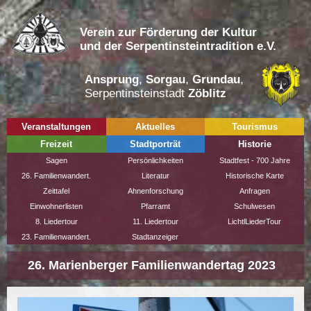
Verein zur Förderung der Kultur
und der Serpentinsteintradition e.V.
Ansprung
,
Sorgau
,
Grundau
,
Serpentinsteinstadt
Zöblitz
Veranstaltungen
Aktuelles
Tourismus
Freizeit
Stadtporträt
Historie
Sagen
Persönlichkeiten
Stadtfest - 700 Jahre
26. Familienwandert.
Literatur
Historische Karte
Zeittafel
Ahnenforschung
Anfragen
Einwohnerlisten
Pfarramt
Schulwesen
8. Liedertour
11. Liedertour
LichtlLiederTour
23. Familienwandert.
Stadtanzeiger
26. Marienberger Familienwandertag 2023