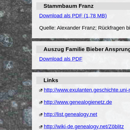
Stammbaum Franz
Download als PDF (1,78 MB)
Quelle: Alexander Franz; Rückfragen bi
Auszug Familie Bieber Ansprun
Download als PDF
Links
http://www.exulanten.geschichte.uni
http://www.genealogienetz.de
http://list.genealogy.net
http://wiki-de.genealogy.net/Zöblitz