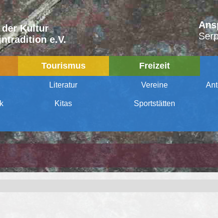
Ans
 der Kultur
Serp
ntradition e.V.
Tourismus
Freizeit
Literatur
Vereine
Ant
ek
Kitas
Sportstätten