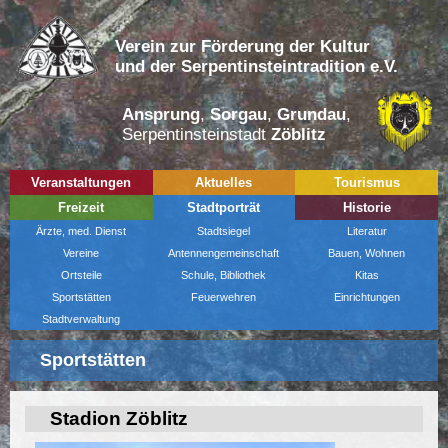
Verein zur Förderung der Kultur
und der Serpentinsteintradition e.V.
Ansprung
,
Sorgau
,
Grundau
,
Serpentinsteinstadt
Zöblitz
Veranstaltungen
Aktuelles
Tourismus
Freizeit
Stadtporträt
Historie
Ärzte, med. Dienst
Stadtsiegel
Literatur
Vereine
Antennengemeinschaft
Bauen, Wohnen
Ortsteile
Schule, Bibliothek
Kitas
Sportstätten
Feuerwehren
Einrichtungen
Stadtverwaltung
Sportstätten
Stadion Zöblitz