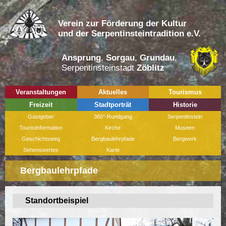
Verein zur Förderung der Kultur
und der Serpentinsteintradition e.V.
Ansprung
,
Sorgau
,
Grundau
,
Serpentinsteinstadt
Zöblitz
Veranstaltungen
Aktuelles
Tourismus
Freizeit
Stadtporträt
Historie
Gastgeber
360°-Rundgang
Serpentinstein
Touristinformation
Kirche
Museen
Geschichtsweg
Bergbaulehrpfade
Bergwerk
Sehenswertes
Karte
Bergbaulehrpfade
Standortbeispiel