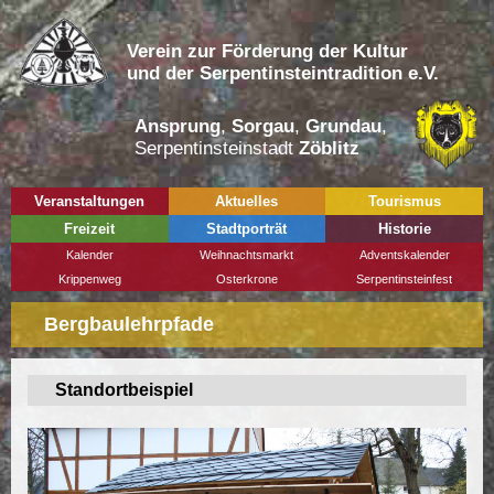
Verein zur Förderung der Kultur
und der Serpentinsteintradition e.V.
Ansprung
,
Sorgau
,
Grundau
,
Serpentinsteinstadt
Zöblitz
Veranstaltungen
Aktuelles
Tourismus
Freizeit
Stadtporträt
Historie
Kalender
Weihnachtsmarkt
Adventskalender
Krippenweg
Osterkrone
Serpentinsteinfest
Bergbaulehrpfade
Standortbeispiel