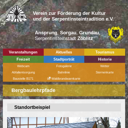
Verein zur Förderung der Kultur
und der Serpentinsteintradition e.V.
Ansprung
,
Sorgau
,
Grundau
,
Serpentinsteinstadt
Zöblitz
Veranstaltungen
Aktuelles
Tourismus
Freizeit
Stadtporträt
Historie
Webcam
Fotogalerie
Wetter
Abfallentsorgung
Bahnlinie
Sternenkarte
Baustelle B171
Waldbrandwarnkarte
Bergbaulehrpfade
Standortbeispiel