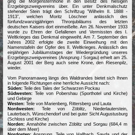
ging die Morgensternhöhe in den Besitz des hiesigen
Erzgebirgszweigvereins über. Ein unter Denkmalschutz
stehender Stein trägt den Schriftzug "Wilhelm II. 1888 -
1913", welchen Moritz Löschner anlässlich des
fünfundzwanzigjährigen Thronjubiläums des letzten
deutschen Kaisers dort einmeißelte. Am 26. November 1933
wurde zu Ehren der Gefallenen und Vermissten des I.
Weltkrieges das Denkmal eingeweiht. Am 7. September des
Jahres 2002 erfolgte die zweite Einweihung mit den
Namenstafeln der Opfer des II. Weltkrieges. Anlässlich des
einjährigen Jubiläumstages der Wiedergründung unseres
Erzgebirgszweigvereines (Ansprung / Sorgau) erhielt am 25.
August 2001 der Berg auch seine Krone, den Riesenpilz,
wieder.
Vom Panoramaweg längs des Waldrandes bietet sich Ihnen
in folgende Richtungen eine herrliche Aussicht nach:
Süden:
Teile des Tales der Schwarzen Pockau
Südwesten:
Teile von Pobershau (Sporthotel und Kirche)
und Gebirge
Westen:
Teile von Marienberg, Rittersberg und Lauta
Nordwesten:
Teile von Zöblitz, Niederlauterstein,
Lauterbach, Wünschendorf und bei guter Sicht Augustusburg
(Schloss und Kirche)
Norden:
Annahöhe zwischen Zöblitz und Sorgau (684,4 m
über dem Meer)
Nordosten:
Ansprung, Teile von Hallbach, Sayda und der