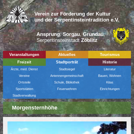
Verein zur Förderung der Kultur
und der Serpentinsteintradition e.V.
Ansprung
,
Sorgau
,
Grundau
,
Serpentinsteinstadt
Zöblitz
Veranstaltungen
Aktuelles
Tourismus
Freizeit
Stadtporträt
Historie
Ärzte, med. Dienst
Stadtsiegel
Literatur
Vereine
Antennengemeinschaft
Bauen, Wohnen
Ortsteile
Schule, Bibliothek
Kitas
Sportstätten
Feuerwehren
Einrichtungen
Stadtverwaltung
Morgensternhöhe