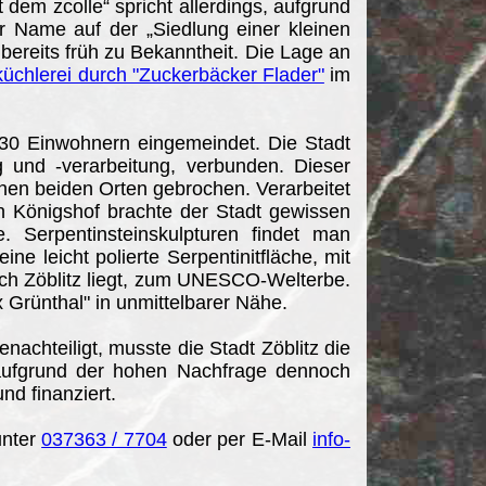
dem zcolle“ spricht allerdings, aufgrund
 Name auf der „Siedlung einer kleinen
ereits früh zu Bekanntheit. Die Lage an
küchlerei durch "Zuckerbäcker Flader"
im
30 Einwohnern eingemeindet. Die Stadt
g und -verarbeitung, verbunden. Dieser
en beiden Orten gebrochen. Verarbeitet
n Königshof brachte der Stadt gewissen
. Serpentinsteinskulpturen findet man
ne leicht polierte Serpentinitfläche, mit
uch Zöblitz liegt, zum UNESCO-Welterbe.
 Grünthal" in unmittelbarer Nähe.
achteiligt, musste die Stadt Zöblitz die
 aufgrund der hohen Nachfrage dennoch
nd finanziert.
unter
037363 / 7704
oder per E-Mail
info-