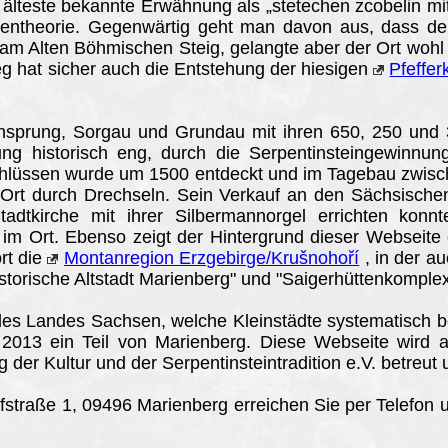
 älteste bekannte Erwähnung als „stetechen zcobelin mit 
entheorie. Gegenwärtig geht man davon aus, dass der
m Alten Böhmischen Steig, gelangte aber der Ort wohl b
eg hat sicher auch die Entstehung der hiesigen
Pfeffer
prung, Sorgau und Grundau mit ihren 650, 250 und 
ung historisch eng, durch die Serpentinsteingewinnun
chlüssen wurde um 1500 entdeckt und im Tagebau zwisch
Ort durch Drechseln. Sein Verkauf an den Sächsische
tkirche mit ihrer Silbermannorgel errichten konnte
 im Ort. Ebenso zeigt der Hintergrund dieser Webseite ei
rt die
Montanregion Erzgebirge/Krušnohoří
, in der a
istorische Altstadt Marienberg" und "Saigerhüttenkomplex
des Landes Sachsen, welche Kleinstädte systematisch ben
it 2013 ein Teil von Marienberg. Diese Webseite wird
der Kultur und der Serpentinsteintradition e.V. betreut u
straße 1, 09496 Marienberg erreichen Sie per Telefon 