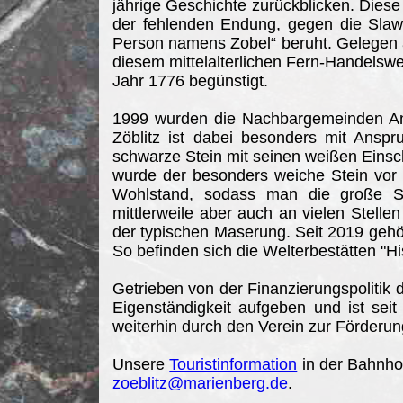
jährige Geschichte zurückblicken. Diese
der fehlenden Endung, gegen die Slaw
Person namens Zobel“ beruht. Gelegen a
diesem mittelalterlichen Fern-Handelsw
Jahr 1776 begünstigt.
1999 wurden die Nachbargemeinden Ans
Zöblitz ist dabei besonders mit Anspr
schwarze Stein mit seinen weißen Eins
wurde der besonders weiche Stein vor 
Wohlstand, sodass man die große Stad
mittlerweile aber auch an vielen Stellen
der typischen Maserung. Seit 2019 gehö
So befinden sich die Welterbestätten "H
Getrieben von der Finanzierungspolitik 
Eigenständigkeit aufgeben und ist se
weiterhin durch den Verein zur Förderung 
Unsere
Touristinformation
in der Bahnhof
zoeblitz@marienberg.de
.