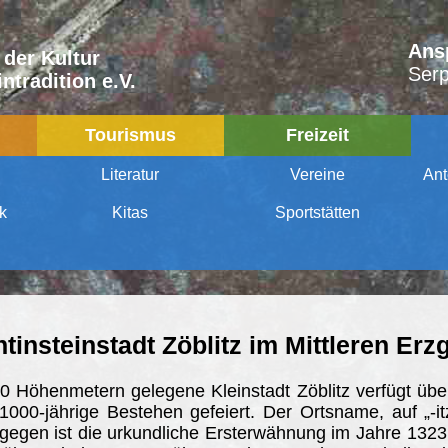
Ans
 der Kultur
Serp
ntradition e.V.
Tourismus
Freizeit
Literatur
Vereine
Ant
ek
Kitas
Sportstätten
tinsteinstadt Zöblitz im Mittleren Erz
00 Höhenmetern gelegene Kleinstadt Zöblitz verfügt ü
000-jährige Bestehen gefeiert. Der Ortsname, auf „-it
gegen ist die urkundliche Ersterwähnung im Jahre 1323.