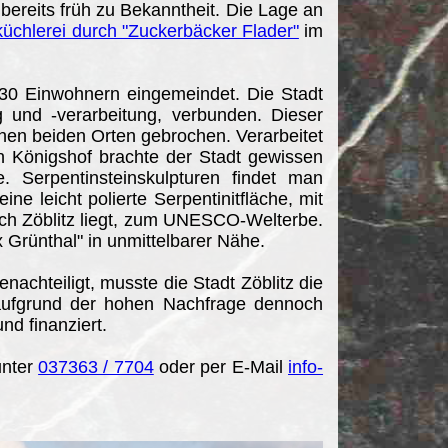
ereits früh zu Bekanntheit. Die Lage an
küchlerei durch "Zuckerbäcker Flader"
im
30 Einwohnern eingemeindet. Die Stadt
g und -verarbeitung, verbunden. Dieser
en beiden Orten gebrochen. Verarbeitet
n Königshof brachte der Stadt gewissen
. Serpentinsteinskulpturen findet man
ne leicht polierte Serpentinitfläche, mit
uch Zöblitz liegt, zum UNESCO-Welterbe.
 Grünthal" in unmittelbarer Nähe.
achteiligt, musste die Stadt Zöblitz die
 aufgrund der hohen Nachfrage dennoch
nd finanziert.
unter
037363 / 7704
oder per E-Mail
info-