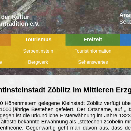
Ans
 der Kultur
Serp
ntradition e.V.
Tourismus
Freizeit
Serpentinstein
Touristinformation
e
Bergwerk
Sehenswertes
tinsteinstadt Zöblitz im Mittleren Erz
00 Höhenmetern gelegene Kleinstadt Zöblitz verfügt ü
000-jährige Bestehen gefeiert. Der Ortsname, auf „-it
gegen ist die urkundliche Ersterwähnung im Jahre 1323.
 älteste bekannte Erwähnung als „stetechen zcobelin mit 
entheorie. Gegenwärtig geht man davon aus, dass der