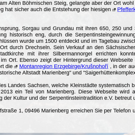
m Alten Böhmischen Steig, gelangte aber der Ort wohl b
eg hat sicher auch die Entstehung der hiesigen
Pfeffer
prung, Sorgau und Grundau mit ihren 650, 250 und 
ung historisch eng, durch die Serpentinsteingewinnun
chlüssen wurde um 1500 entdeckt und im Tagebau zwisch
Ort durch Drechseln. Sein Verkauf an den Sächsische
tkirche mit ihrer Silbermannorgel errichten konnte
 im Ort. Ebenso zeigt der Hintergrund dieser Webseite ei
rt die
Montanregion Erzgebirge/Krušnohoří
, in der a
istorische Altstadt Marienberg" und "Saigerhüttenkomplex
des Landes Sachsen, welche Kleinstädte systematisch ben
it 2013 ein Teil von Marienberg. Diese Webseite wird
der Kultur und der Serpentinsteintradition e.V. betreut u
straße 1, 09496 Marienberg erreichen Sie per Telefon 