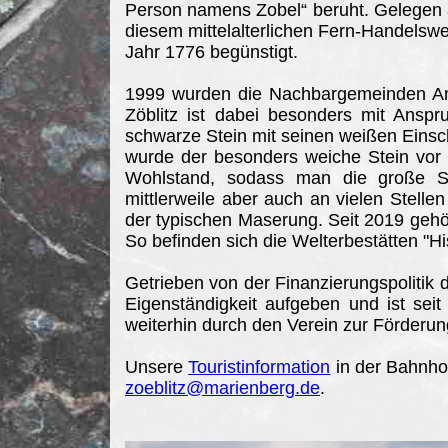
Person namens Zobel“ beruht. Gelegen a
diesem mittelalterlichen Fern-Handelsw
Jahr 1776 begünstigt.
1999 wurden die Nachbargemeinden Ans
Zöblitz ist dabei besonders mit Anspr
schwarze Stein mit seinen weißen Eins
wurde der besonders weiche Stein vor 
Wohlstand, sodass man die große Stad
mittlerweile aber auch an vielen Stellen
der typischen Maserung. Seit 2019 gehö
So befinden sich die Welterbestätten "H
Getrieben von der Finanzierungspolitik 
Eigenständigkeit aufgeben und ist se
weiterhin durch den Verein zur Förderung 
Unsere
Touristinformation
in der Bahnhof
zoeblitz@marienberg.de
.