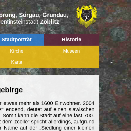
prung
,
Sorgau
,
Grundau
,
entinsteinstadt
Zöblitz
Stadtporträt
Historie
Kirche
Museen
Karte
gebirge
ber etwas mehr als 1600 Einwohner. 2004
z“ endend, deutet auf einen slawischen
 Somit kann die Stadt auf eine fast 700-
dem zcolle“ spricht allerdings, aufgrund
 Name auf der „Siedlung einer kleinen