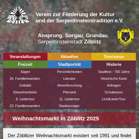
Verein zur Förderung der Kultur
und der Serpentinsteintradition e.V.
Ansprung
,
Sorgau
,
Grundau
,
Serpentinsteinstadt
Zöblitz
Veranstaltungen
Aktuelles
Tourismus
Freizeit
Stadtporträt
Historie
Sagen
Persönlichkeiten
Stadtfest - 700 Jahre
26. Familienwandert.
Literatur
Historische Karte
Zeittafel
Ahnenforschung
Anfragen
Einwohnerlisten
Pfarramt
Schulwesen
8. Liedertour
11. Liedertour
LichtlLiederTour
23. Familienwandert.
Stadtanzeiger
Weihnachtsmarkt in Zöblitz 2025
Der Zöblitzer Weihnachtsmarkt existiert seit 1991 und findet