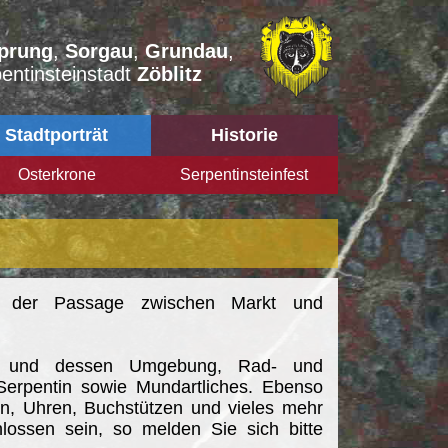
prung
,
Sorgau
,
Grundau
,
entinsteinstadt
Zöblitz
Stadtporträt
Historie
Osterkrone
Serpentinsteinfest
 in der Passage zwischen Markt und
itz und dessen Umgebung, Rad- und
Serpentin sowie Mundartliches. Ebenso
en, Uhren, Buchstützen und vieles mehr
chlossen sein, so melden Sie sich bitte