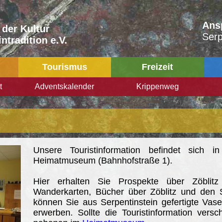
Ans
 der Kultur
Serp
ntradition e.V.
Tourismus
Freizeit
t
Adventskalender
Krippenweg
Unsere Touristinformation befindet sich
Heimatmuseum (Bahnhofstraße 1).
Hier erhalten Sie Prospekte über Zöbl
Wanderkarten, Bücher über Zöblitz und den 
können Sie aus Serpentinstein gefertigte Vas
erwerben. Sollte die Touristinformation vers