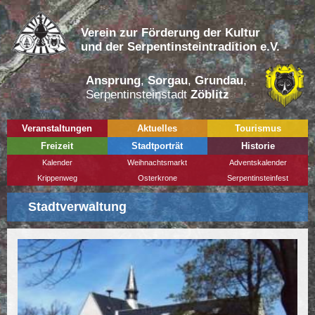
Verein zur Förderung der Kultur
und der Serpentinsteintradition e.V.
Ansprung
,
Sorgau
,
Grundau
,
Serpentinsteinstadt
Zöblitz
Veranstaltungen
Aktuelles
Tourismus
Freizeit
Stadtporträt
Historie
Kalender
Weihnachtsmarkt
Adventskalender
Krippenweg
Osterkrone
Serpentinsteinfest
Stadtverwaltung