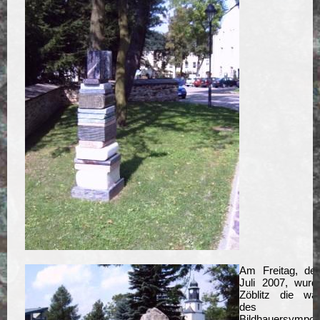
Am Freitag, d
Juli 2007, wurd
Zöblitz die wä
des
Bildhauersympo