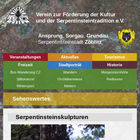
Verein zur Förderung der Kultur
und der Serpentinsteintradition e.V.
Ansprung
,
Sorgau
,
Grundau
,
Serpentinsteinstadt
Zöblitz
Veranstaltungen
Aktuelles
Tourismus
Freizeit
Stadtporträt
Historie
Bus-Wanderung CZ
Wandern
Morgensternhöhe
Stiftskanzel
Orchideenwiese
Radtouren
Wintersport
Klettern
Sehenswertes
Serpentinsteinskulpturen