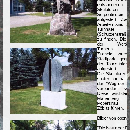
entstandenen
Skulpturen
Serpentinstein
aufgestellt. Zwe
Arbeiten sind a
Turnhalle
(Schützenstraß
zu finden. Die A
der Weltkla
Turnerin E
Zuchold wurd
Stadtpark gege
der Touristinform
aufgestellt.
Die Skulpturen s
später einmal 
den "Weg der St
verbunden wer
Dieser wird dan
Marienberg 
Pobershau 
Zöblitz führen.
Bilder von oben:
"Die Natur der Di