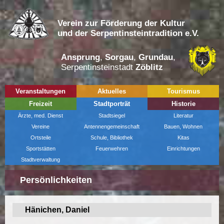
Verein zur Förderung der Kultur
und der Serpentinsteintradition e.V.
Ansprung
,
Sorgau
,
Grundau
,
Serpentinsteinstadt
Zöblitz
Veranstaltungen
Aktuelles
Tourismus
Freizeit
Stadtporträt
Historie
Ärzte, med. Dienst
Stadtsiegel
Literatur
Vereine
Antennengemeinschaft
Bauen, Wohnen
Ortsteile
Schule, Bibliothek
Kitas
Sportstätten
Feuerwehren
Einrichtungen
Stadtverwaltung
Persönlichkeiten
Hänichen, Daniel