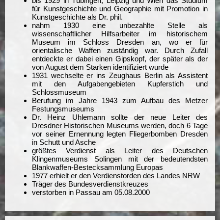
bis 1929 in Tübingen, Leipzig und Wien das Studium
für Kunstgeschichte und Geographie mit Promotion in
Kunstgeschichte als Dr. phil.
nahm 1930 eine unbezahlte Stelle als
wissenschaftlicher Hilfsarbeiter im historischem
Museum im Schloss Dresden an, wo er für
orientalische Waffen zuständig war. Durch Zufall
entdeckte er dabei einen Gipskopf, der später als der
von August dem Starken identifiziert wurde
1931 wechselte er ins Zeughaus Berlin als Assistent
mit den Aufgabengebieten Kupferstich und
Schlossmuseum
Berufung im Jahre 1943 zum Aufbau des Metzer
Festungsmuseums
Dr. Heinz Uhlemann sollte der neue Leiter des
Dresdner Historischen Museums werden, doch 6 Tage
vor seiner Ernennung legten Fliegerbomben Dresden
in Schutt und Asche
größtes Verdienst als Leiter des Deutschen
Klingenmuseums Solingen mit der bedeutendsten
Blankwaffen-Bestecksammlung Europas
1977 erhielt er den Verdienstorden des Landes NRW
Träger des Bundesverdienstkreuzes
verstorben in Passau am 05.08.2000