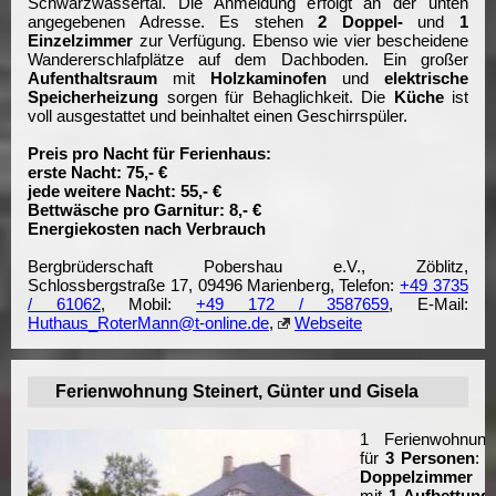
Schwarzwassertal. Die Anmeldung erfolgt an der unten
angegebenen Adresse. Es stehen
2 Doppel-
und
1
Einzelzimmer
zur Verfügung. Ebenso wie vier bescheidene
Wandererschlafplätze auf dem Dachboden. Ein großer
Aufenthaltsraum
mit
Holzkaminofen
und
elektrische
Speicherheizung
sorgen für Behaglichkeit. Die
Küche
ist
voll ausgestattet und beinhaltet einen Geschirrspüler.
Preis pro Nacht für Ferienhaus:
erste Nacht: 75,- €
jede weitere Nacht: 55,- €
Bettwäsche pro Garnitur: 8,- €
Energiekosten nach Verbrauch
Bergbrüderschaft Pobershau e.V., Zöblitz,
Schlossbergstraße 17, 09496 Marienberg, Telefon:
+49 3735
/ 61062
, Mobil:
+49 172 / 3587659
, E-Mail:
Huthaus_RoterMann@t-online.de
,
Webseite
Ferienwohnung Steinert, Günter und Gisela
1 Ferienwohnung
für
3 Personen
:
1
Doppelzimmer
mit
1 Aufbettung
,