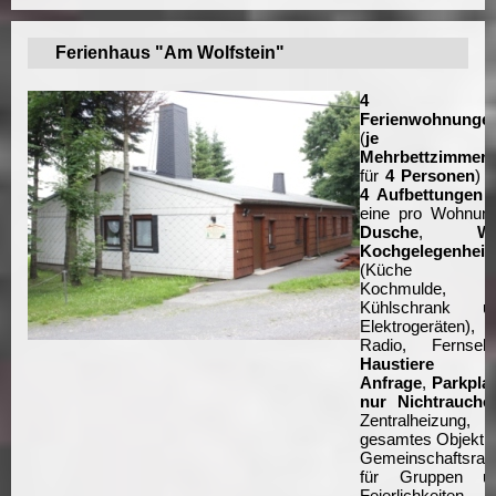
Ferienhaus "Am Wolfstein"
4
Ferienwohnunge
(
je 
Mehrbettzimmer
für
4 Personen
) m
4 Aufbettungen
eine pro Wohnung
Dusche
,
W
Kochgelegenheit
(Küche mi
Kochmulde,
Kühlschrank u
Elektrogeräten),
Radio, Fernsehe
Haustiere a
Anfrage
,
Parkpla
nur Nichtrauche
Zentralheizung, f
gesamtes Objekt e
Gemeinschaftsra
für Gruppen u
Feierlichkeiten, 