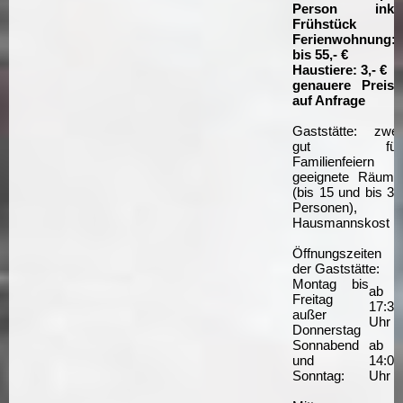
Person inkl.
Frühstück
Ferienwohnung:
bis 55,- €
Haustiere: 3,- €
genauere Preise
auf Anfrage
Gaststätte: zwei
gut für
Familienfeiern
geeignete Räume
(bis 15 und bis 35
Personen),
Hausmannskost
Öffnungszeiten
der Gaststätte:
Montag bis
ab
Freitag
17:30
außer
Uhr
Donnerstag
Sonnabend
ab
und
14:00
Sonntag:
Uhr