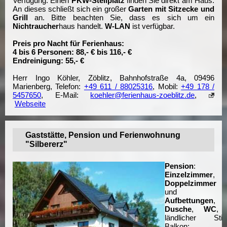
Verfügung. Einen
PKW-Stellplatz
finden Sie direkt am Haus.
An dieses schließt sich ein großer
Garten mit Sitzecke und
Grill
an. Bitte beachten Sie, dass es sich um ein
Nichtraucher
haus handelt.
W-LAN
ist verfügbar.
Preis pro Nacht für Ferienhaus:
4 bis 6 Personen: 88,- € bis 116,- €
Endreinigung: 55,- €
Herr Ingo Köhler, Zöblitz, Bahnhofstraße 4a, 09496
Marienberg, Telefon:
+49 611 / 88025316
, Mobil:
+49 178 /
5457650
, E-Mail:
koehler@ferienhaus-zoeblitz.de
,
Webseite
Gaststätte, Pension und Ferienwohnung
"Silbererz"
Pension
:
1
Einzelzimmer
,
5
Doppelzimmer
und
6
Aufbettungen
,
Dusche
,
WC
,
ländlicher Stil,
Balkon;