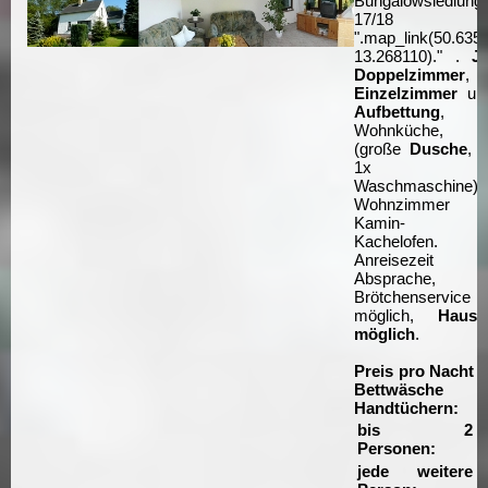
Bungalowsiedlung
17/18
".map_link(50.635
13.268110)." .
J
Doppelzimmer
Einzelzimmer
un
Aufbettung
,
Wohnküche, 
(große
Dusche
,
1x mi
Waschmaschine),
Wohnzimmer 
Kamin- bz
Kachelofen.
Anreisezeit n
Absprache,
Brötchenservice
möglich,
Hausti
möglich
.
Preis pro Nacht i
Bettwäsche 
Handtüchern:
bis 2
3
Personen:
€
jede weitere
7