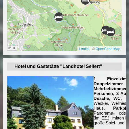
Leaflet
|
©
OpenStreetMap
Hotel und Gaststätte "Landhotel Seifert"
1 Einzelzimm
Doppelzimmer
Mehrbettzimmer
Personen
,
3 Auf
Dusche
,
WC
, TV
Wecker, Wellness
Haus,
Parkpla
Panorama- oder 
(im EZ.), mitten in
große Spiel- und L