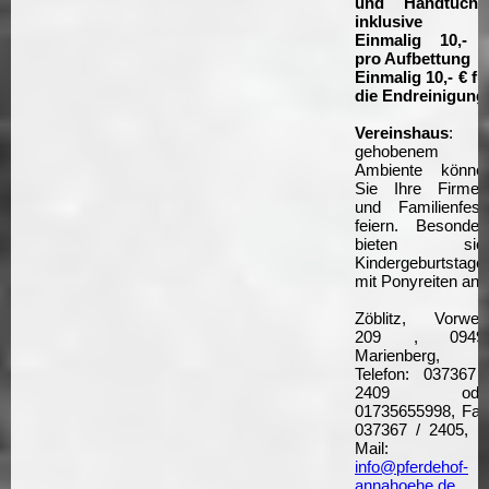
und Handtüche
inklusive
Einmalig 10,- 
pro Aufbettung
Einmalig 10,- € fü
die Endreinigung
Vereinshaus
: I
gehobenem
Ambiente könne
Sie Ihre Firmen
und Familienfest
feiern. Besonder
bieten sic
Kindergeburtstage
mit Ponyreiten an.
Zöblitz, Vorwer
209 , 0949
Marienberg,
Telefon: 037367 
2409 ode
01735655998, Fax
037367 / 2405, E
Mail:
info@pferdehof-
annahoehe.de
,