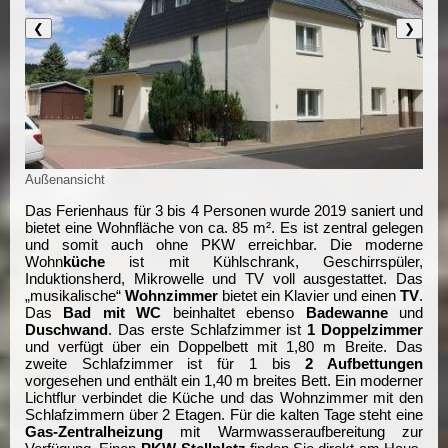
❮
❯
Außenansicht
Das Ferienhaus für 3 bis 4 Personen wurde 2019 saniert und
bietet eine Wohnfläche von ca. 85 m². Es ist zentral gelegen
und somit auch ohne PKW erreichbar. Die moderne
Wohn
küche
ist mit Kühlschrank, Geschirrspüler,
Induktionsherd, Mikrowelle und TV voll ausgestattet. Das
„musikalische“
Wohnzimmer
bietet ein Klavier und einen
TV
.
Das
Bad mit WC
beinhaltet ebenso
Badewanne
und
Duschwand
. Das erste Schlafzimmer ist
1 Doppelzimmer
und verfügt über ein Doppelbett mit 1,80 m Breite. Das
zweite Schlafzimmer ist für 1 bis
2 Aufbettungen
vorgesehen und enthält ein 1,40 m breites Bett. Ein moderner
Lichtflur verbindet die Küche und das Wohnzimmer mit den
Schlafzimmern über 2 Etagen. Für die kalten Tage steht eine
Gas-Zentralheizung
mit Warmwasseraufbereitung zur