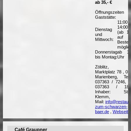
ab 35,- €
Öffnungszeiten 
Gaststätte:
11:00 
14:00 
Dienstag
(ab 14
und
auf
Mittwoch:
Bestel
möglic
Donnerstag
ab 11
bis Montag:
Uhr
Zöblitz, 
Marktplatz 78 , 0
Marienberg, Tele
037363 / 7246, F
037363 / 185
Inhaber: Stef
Klemm, 
Mail:
info@restaur
zum-schwarzen-
baer.de
,
Webseite
Café Graupner