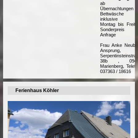
ab 
Übernachtungen
Bettwäsche
inklusive
Montag bis Freita
Sonderpreis a
Anfrage
Frau Anke Neuber
Ansprung,
Serpentinsteinstra
38b , 0949
Marienberg, Telefo
037363 / 18616
Ferienhaus Köhler