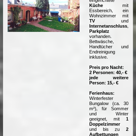
eingerichtete
Küche
mit
Essbereich, ein
Wohnzimmer mit
TV
und
Internetanschluss
,
Parkplatz
vorhanden.
Bettwäsche,
Handtücher und
Endreinigung
inklusive.
Preis pro Nacht:
2 Personen: 40,- €
jede weitere
Person: 15,- €
Ferienhaus:
Winterfester
Bungalow (ca. 30
m²), für Sommer
und Winter
geeignet, mit
1
Doppelzimmer
und bis zu
2
Aufbettungen