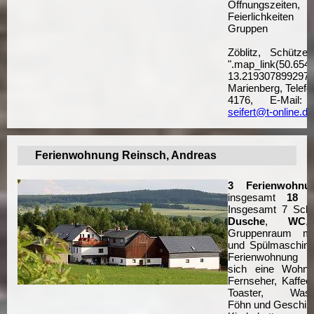
Öffnungszeiten,
Feierlichkeiten
Gruppen
Zöblitz, Schütze
".map_link(50.654
13.219307899297)
Marienberg, Telefo
4176, E-Mail
seifert@t-online.de
Ferienwohnung Reinsch, Andreas
3 Ferienwohnu
insgesamt
18 P
Insgesamt 7 Schl
Dusche
,
WC
,
Gruppenraum 
und Spülmaschine.
Ferienwohnung 
sich eine Wohnk
Fernseher, Kaffee
Toaster, Wasse
Föhn und Geschirr