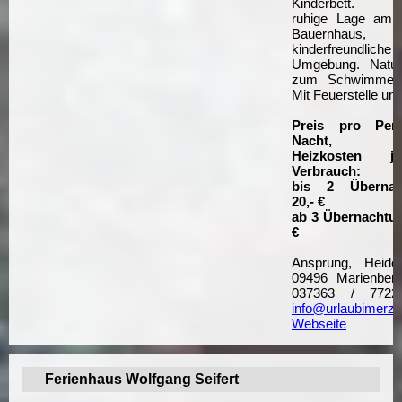
Kinderbett.
ruhige Lage am 
Bauernhaus,
kinderfreundliche
Umgebung. Natur
zum Schwimmen 
Mit Feuerstelle und 
Preis pro Per
Nacht, zuz
Heizkosten 
Verbrauch:
bis 2 Übernac
20,- €
ab 3 Übernachtun
€
Ansprung, Heid
09496 Marienberg,
037363 / 7722,
info@urlaubimerzg
Webseite
Ferienhaus Wolfgang Seifert