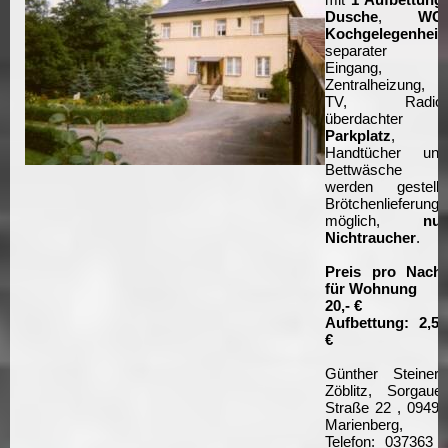
Dusche
,
WC
,
Kochgelegenheit
,
separater
Eingang,
Zentralheizung,
TV, Radio,
überdachter
Parkplatz
,
Handtücher und
Bettwäsche
werden gestellt,
Brötchenlieferung
möglich,
nur
Nichtraucher
.
Preis pro Nacht
für Wohnung
20,- €
Aufbettung: 2,50
€
Günther Steinert,
Zöblitz, Sorgauer
Straße 22 , 09496
Marienberg,
Telefon: 037363 /