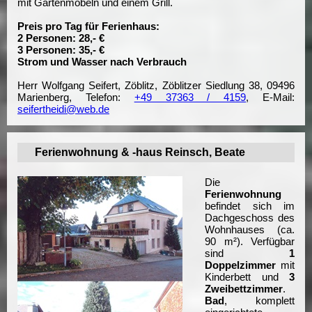
mit Gartenmöbeln und einem Grill.
Preis pro Tag für Ferienhaus:
2 Personen: 28,- €
3 Personen: 35,- €
Strom und Wasser nach Verbrauch
Herr Wolfgang Seifert, Zöblitz, Zöblitzer Siedlung 38, 09496
Marienberg, Telefon:
+49 37363 / 4159
, E-Mail:
seifertheidi@web.de
Ferienwohnung & -haus Reinsch, Beate
Die
Ferienwohnung
befindet sich im
Dachgeschoss des
Wohnhauses (ca.
90 m²). Verfügbar
sind
1
Doppelzimmer
mit
Kinderbett und
3
Zweibettzimmer
.
Bad
, komplett