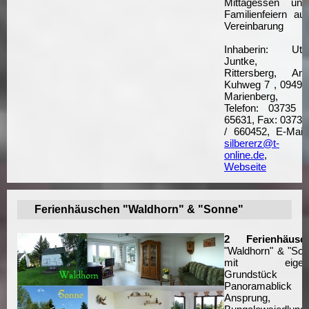
Mittagessen und
Familienfeiern auf
Vereinbarung
Inhaberin: Ute
Juntke,
Rittersberg, Am
Kuhweg 7 , 09496
Marienberg,
Telefon: 03735 /
65631, Fax: 03735
/ 660452, E-Mail:
silbererz@t-
online.de
,
Webseite
Ferienhäuschen "Waldhorn" & "Sonne"
2 Ferienhäusc
"Waldhorn" & "Son
mit eigen
Grundstück 
Panoramablick
Ansprung,