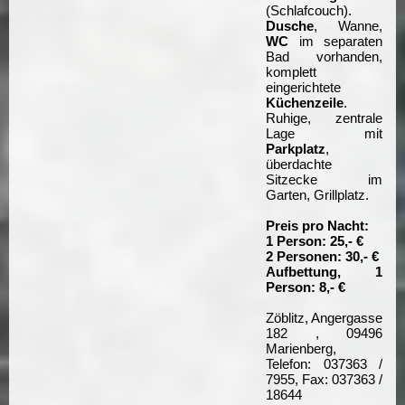
(Schlafcouch).
Dusche
, Wanne,
WC
im separaten
Bad vorhanden,
komplett
eingerichtete
Küchenzeile
.
Ruhige, zentrale
Lage mit
Parkplatz
,
überdachte
Sitzecke im
Garten, Grillplatz.
Preis pro Nacht:
1 Person: 25,- €
2 Personen: 30,- €
Aufbettung, 1
Person: 8,- €
Zöblitz, Angergasse
182 , 09496
Marienberg,
Telefon: 037363 /
7955, Fax: 037363 /
18644