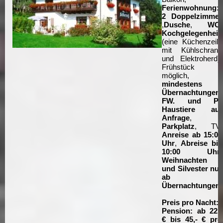
Ferienwohnung
:
2 Doppelzimmer
,
Dusche
,
WC
,
Kochgelegenheit
(eine Küchenzeile
mit Kühlschrank
und Elektroherd),
Frühstück
möglich,
mindestens 2
Übernachtungen
;
FW. und P.:
Haustiere auf
Anfrage
,
Parkplatz
, TV,
Anreise ab 15:00
Uhr
,
Abreise bis
10:00 Uhr
,
Weihnachten
und Silvester nur
ab 5
Übernachtungen
.
Preis pro Nacht:
Pension: ab 22,-
€ bis 45,- € pro