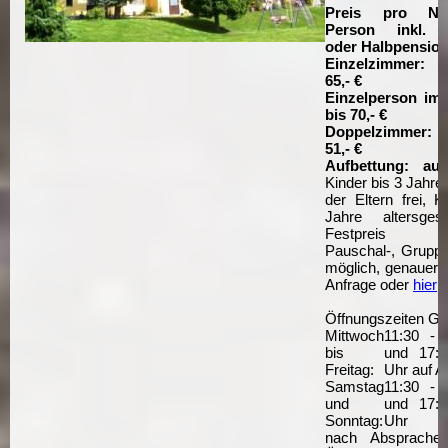
Preis pro Na
Person inkl. F
oder Halbpension
Einzelzimmer: 4
65,- €
Einzelperson im 
bis 70,- €
Doppelzimmer: 2
51,- €
Aufbettung: au
Kinder bis 3 Jahr
der Eltern frei, 
Jahre altersgest
Festpreis
Pauschal-, Grupp
möglich, genauere
Anfrage oder
hier
Öffnungszeiten Gas
Mittwoch
11:30 - 
bis
und 17:0
Freitag:
Uhr auf A
Samstag
11:30 - 
und
und 17:0
Sonntag:
Uhr
nach Absprache 