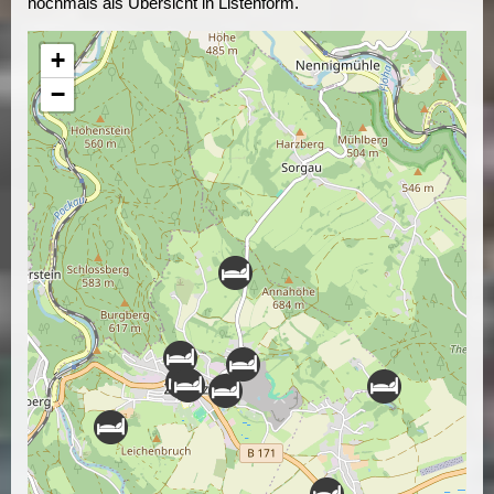
nochmals als Übersicht in Listenform.
+
−