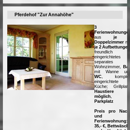
Pferdehof "Zur Annahöhe"
3
Ferienwohnunge
aus
je 
Doppelzimmer
mi
je 2 Aufbettungen
freundlich
eingerichtetes
separates
Wohnzimmer,
Ba
mit Wanne un
WC
, komplet
eingerichtete
Küche; Grillplatz
Haustiere
möglich
,
Parkplatz
Preis pro Nach
und
Ferienwohnung:
35,- €, Bettwäsch