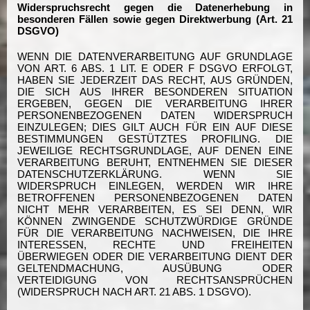
Widerspruchsrecht gegen die Datenerhebung in
besonderen Fällen sowie gegen Direktwerbung (Art. 21
DSGVO)
WENN DIE DATENVERARBEITUNG AUF GRUNDLAGE
VON ART. 6 ABS. 1 LIT. E ODER F DSGVO ERFOLGT,
HABEN SIE JEDERZEIT DAS RECHT, AUS GRÜNDEN,
DIE SICH AUS IHRER BESONDEREN SITUATION
ERGEBEN, GEGEN DIE VERARBEITUNG IHRER
PERSONENBEZOGENEN DATEN WIDERSPRUCH
EINZULEGEN; DIES GILT AUCH FÜR EIN AUF DIESE
BESTIMMUNGEN GESTÜTZTES PROFILING. DIE
JEWEILIGE RECHTSGRUNDLAGE, AUF DENEN EINE
VERARBEITUNG BERUHT, ENTNEHMEN SIE DIESER
DATENSCHUTZERKLÄRUNG. WENN SIE
WIDERSPRUCH EINLEGEN, WERDEN WIR IHRE
BETROFFENEN PERSONENBEZOGENEN DATEN
NICHT MEHR VERARBEITEN, ES SEI DENN, WIR
KÖNNEN ZWINGENDE SCHUTZWÜRDIGE GRÜNDE
FÜR DIE VERARBEITUNG NACHWEISEN, DIE IHRE
INTERESSEN, RECHTE UND FREIHEITEN
ÜBERWIEGEN ODER DIE VERARBEITUNG DIENT DER
GELTENDMACHUNG, AUSÜBUNG ODER
VERTEIDIGUNG VON RECHTSANSPRÜCHEN
(WIDERSPRUCH NACH ART. 21 ABS. 1 DSGVO).