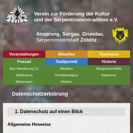
Verein zur Förderung der Kultur
und der Serpentinsteintradition e.V.
Ansprung
,
Sorgau
,
Grundau
,
Serpentinsteinstadt
Zöblitz
Veranstaltungen
Aktuelles
Tourismus
Freizeit
Stadtporträt
Historie
Bus-Wanderung CZ
Wandern
Morgensternhöhe
Stiftskanzel
Orchideenwiese
Radtouren
Wintersport
Klettern
Datenschutzerklärung
1. Datenschutz auf einen Blick
Allgemeine Hinweise